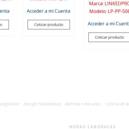
Marca
:
LINKEDPR
uenta
Acceder a mi Cuenta
Modelo
:
LP-PP-50
Acceder a mi Cuen
to
Cotizar producto
Cotizar producto
ovigilancia
Energía Fotovoltaica
Alarmas e Intrusión
Control de A
HORAS LABORALES