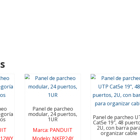
s
heo
Panel de parcheo
goría
modular, 24 puertos,
Panel de parcheo U
tos
1UR
Cat5e 19″, 48 puert
2U, con barra par
IT
Marca
:
PANDUIT
organizar cable
12WY
Modelo
:
NKFP24Y