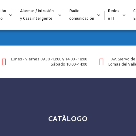
Alta para integradores y distribuidores
SOLICITAR FORMULARI
ión
Alarmas / Intrusión
Radio
Redes
C
go
y Casa inteligente
comunicación
e IT
E
Lunes - Viernes 09:30 -13:00 y 14:00 - 18:00
Av. Siervo de
Sábado 10:00 -14:00
Lomas del Valle
CATÁLOGO