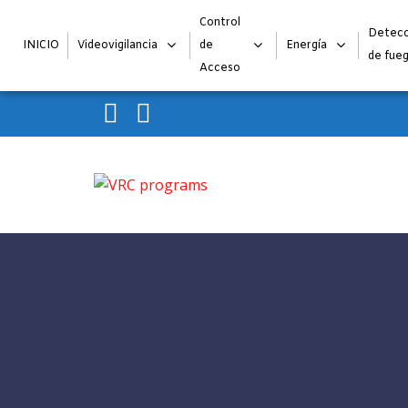
Control
Detecc
INICIO
Videovigilancia
de
Energía
de fue
Acceso
Skip to navigation
Skip to content
VRC programs
La seguridad de su empresa es nuestro negocio.