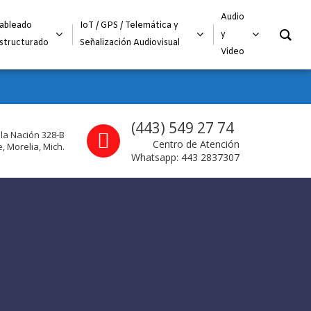
O
Audio
ableado
IoT / GPS / Telemática y
y
structurado
Señalización Audiovisual
Video
Call us
(443) 549 27 74
 la Nación 328-B
Centro de Atención
, Morelia, Mich.
Whatsapp: 443 2837307