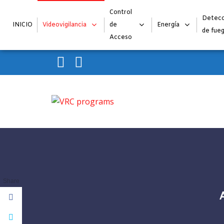
Control
Detecc
INICIO
Videovigilancia
de
Energía
de fue
Acceso
Skip to navigation
Skip to content
VRC programs
La seguridad de su empresa es nuestro negocio.
Share