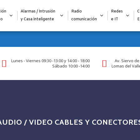
Alta para integradores y distribuidores
SOLICITAR FORMULARI
ión
Alarmas / Intrusión
Radio
Redes
C
go
y Casa inteligente
comunicación
e IT
E
Lunes - Viernes 09:30 -13:00 y 14:00 - 18:00
Av. Siervo de
Sábado 10:00 -14:00
Lomas del Valle
AUDIO / VIDEO CABLES Y CONECTORE