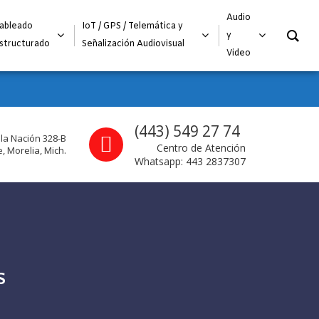
O
Audio
ableado
IoT / GPS / Telemática y
y
structurado
Señalización Audiovisual
Video
Call us
(443) 549 27 74
 la Nación 328-B
Centro de Atención
, Morelia, Mich.
Whatsapp: 443 2837307
S