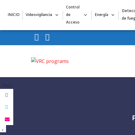
Control
Detecc
INICIO
Videovigilancia
de
Energía
de fue
Acceso
Skip to navigation
Skip to content
VRC programs
La seguridad de su empresa es nuestro negocio.
Share