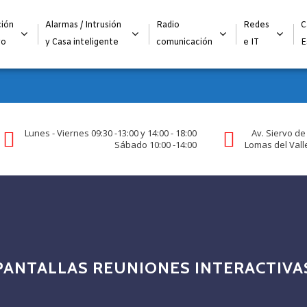
Alta para integradores y distribuidores
SOLICITAR FORMULARI
ión
Alarmas / Intrusión
Radio
Redes
C
go
y Casa inteligente
comunicación
e IT
E
Lunes - Viernes 09:30 -13:00 y 14:00 - 18:00
Av. Siervo de
Sábado 10:00 -14:00
Lomas del Valle
PANTALLAS REUNIONES INTERACTIVA