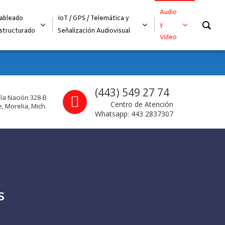
O
Audio
ableado
IoT / GPS / Telemática y
y
structurado
Señalización Audiovisual
Video
Call us
(443) 549 27 74
 la Nación 328-B
Centro de Atención
, Morelia, Mich.
Whatsapp: 443 2837307
S