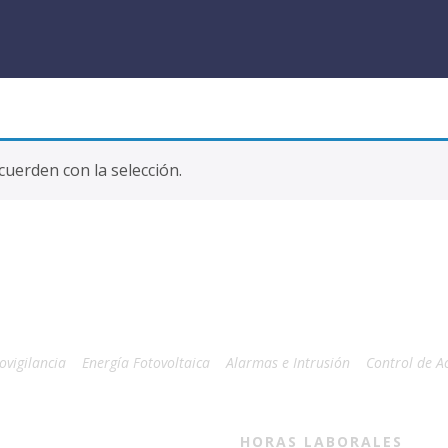
uerden con la selección.
ovigilancia
Energía Fotovoltaica
Alarmas e Intrusión
Control de A
HORAS LABORALES