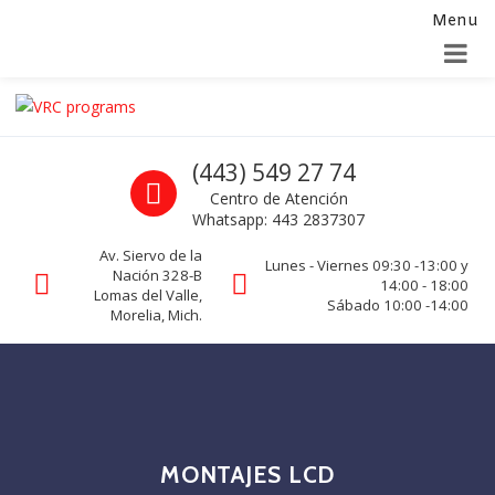
Menu
Alta para integradores y distribuidores
SOLICITAR FORMULARIO
Skip to navigation
Skip to content
VRC programs
Call us
(443) 549 27 74
La seguridad de su empresa es nuestro negocio.
Centro de Atención
Whatsapp: 443 2837307
Av. Siervo de la
Lunes - Viernes 09:30 -13:00 y
Nación 328-B
14:00 - 18:00
Lomas del Valle,
Sábado 10:00 -14:00
Morelia, Mich.
MONTAJES LCD