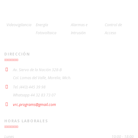
Videovigilancia
Energía
Alarmas e
Control de
Fotovoltaica
Intrusión
Acceso
DIRECCIÓN
Av. Siervo de la Nación 328-B
Col. Lomas del Valle, Morelia, Mich.
Tel. (443) 445 39 98
Whatsapp 44 32 83 73 07
vrc.programs@gmail.com
HORAS LABORALES
Lunes
10:00 - 18:00