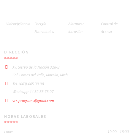
Videovigilancia
Energía
Alarmas e
Control de
Fotovoltaica
Intrusión
Acceso
DIRECCIÓN
Av. Siervo de la Nación 328-B
Col. Lomas del Valle, Morelia, Mich.
Tel. (443) 445 39 98
Whatsapp 44 32 83 73 07
vrc.programs@gmail.com
HORAS LABORALES
Lunes
10:00 - 18:00