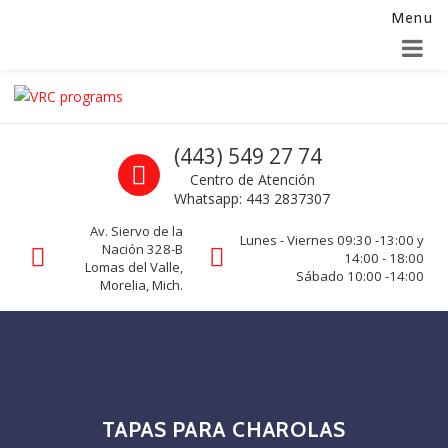
Menu
Alta para integradores y distribuidores
SOLICITAR FORMULARIO
Skip to navigation
Skip to content
VRC programs
Call us
(443) 549 27 74
La seguridad de su empresa es nuestro negocio.
Centro de Atención
Whatsapp: 443 2837307
Av. Siervo de la
Lunes - Viernes 09:30 -13:00 y
Nación 328-B
14:00 - 18:00
Lomas del Valle,
Sábado 10:00 -14:00
Morelia, Mich.
TAPAS PARA CHAROLAS