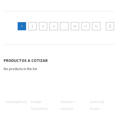
1
2
3
4
…
10
11
12
Next p
PRODUCTOS A COTIZAR
No products in the list
Videovigilancia
Energía
Alarmas e
Control de
Fotovoltaica
Intrusión
Acceso