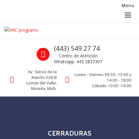
Menu
Alta para integradores y distribuidores
SOLICITAR FORMULARIO
Skip to navigation
Skip to content
VRC programs
Call us
(443) 549 27 74
La seguridad de su empresa es nuestro negocio.
Centro de Atención
Whatsapp: 443 2837307
Av. Siervo de la
Lunes - Viernes 09:30 -13:00 y
Nación 328-B
14:00 - 18:00
Lomas del Valle,
Sábado 10:00 -14:00
Morelia, Mich.
CERRADURAS