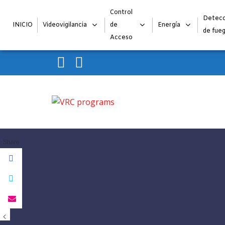
Control
Detecc
INICIO
Videovigilancia
de
Energía
de fue
Acceso
Skip to navigation
Skip to content
VRC programs
La seguridad de su empresa es nuestro negocio.
Share