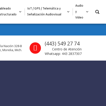
O
Audio
ableado
IoT / GPS / Telemática y
y
structurado
Señalización Audiovisual
Video
Call us
(443) 549 27 74
 la Nación 328-B
Centro de Atención
, Morelia, Mich.
Whatsapp: 443 2837307