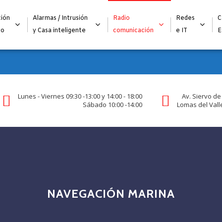
Alta para integradores y distribuidores
SOLICITAR FORMULARI
ión
Alarmas / Intrusión
Radio
Redes
C
go
y Casa inteligente
comunicación
e IT
E
Lunes - Viernes 09:30 -13:00 y 14:00 - 18:00
Av. Siervo de
Sábado 10:00 -14:00
Lomas del Valle
NAVEGACIÓN MARINA