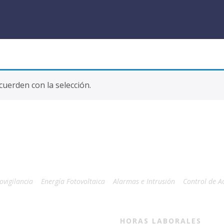
uerden con la selección.
ovigilancia
Energía Fotovoltaica
Alarmas e Intrusión
Control de A
HORAS LABORALES