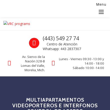
Menu
Alta para integradores y distribuidores
SOLICITAR FORMULARIO
Skip to navigation
Skip to content
VRC programs
Call us
(443) 549 27 74
La seguridad de su empresa es nuestro negocio.
Centro de Atención
Whatsapp: 443 2837307
Av. Siervo de la
Lunes - Viernes 09:30 -13:00 y
Nación 328-B
14:00 - 18:00
Lomas del Valle,
Sábado 10:00 -14:00
Morelia, Mich.
MULTIAPARTAMENTOS
VIDEOPORTEROS E INTERFONOS