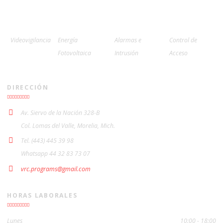
Videovigilancia
Energía
Alarmas e
Control de
Fotovoltaica
Intrusión
Acceso
DIRECCIÓN
Av. Siervo de la Nación 328-B
Col. Lomas del Valle, Morelia, Mich.
Tel. (443) 445 39 98
Whatsapp 44 32 83 73 07
vrc.programs@gmail.com
HORAS LABORALES
Lunes
10:00 - 18:00