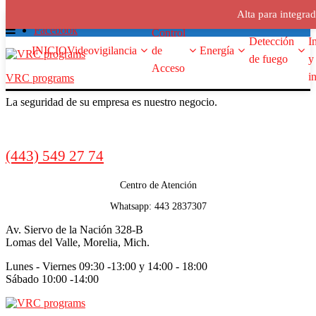
Alta para integra
Skip
Skip
Menu
ventas@vrcprograms.com
A
to
to
Facebook
Control
Detección
I
navigation
content
INICIO
Videovigilancia
de
Energía
de fuego
y
Acceso
i
VRC programs
La seguridad de su empresa es nuestro negocio.
Call
(443) 549 27 74
us
Centro de Atención
Whatsapp: 443 2837307
Av. Siervo de la Nación 328-B
Lomas del Valle, Morelia, Mich.
Lunes - Viernes 09:30 -13:00 y 14:00 - 18:00
Sábado 10:00 -14:00