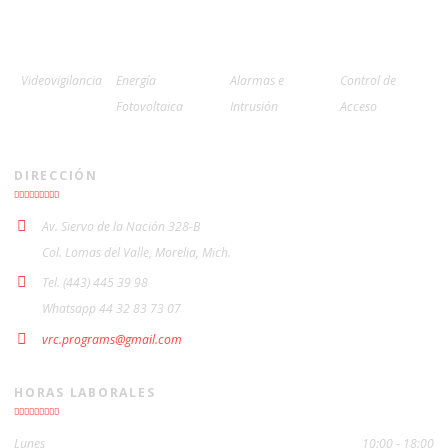
Videovigilancia
Energía
Alarmas e
Control de
Fotovoltaica
Intrusión
Acceso
DIRECCIÓN
Av. Siervo de la Nación 328-B
Col. Lomas del Valle, Morelia, Mich.
Tel. (443) 445 39 98
Whatsapp 44 32 83 73 07
vrc.programs@gmail.com
HORAS LABORALES
Lunes
10:00 - 18:00