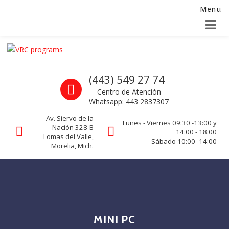
Menu
Alta para integradores y distribuidores
SOLICITAR FORMULARIO
Skip to navigation
Skip to content
VRC programs
Call us
(443) 549 27 74
La seguridad de su empresa es nuestro negocio.
Centro de Atención
Whatsapp: 443 2837307
Av. Siervo de la
Lunes - Viernes 09:30 -13:00 y
Nación 328-B
14:00 - 18:00
Lomas del Valle,
Sábado 10:00 -14:00
Morelia, Mich.
MINI PC