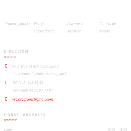
Videovigilancia
Energía
Alarmas e
Control de
Fotovoltaica
Intrusión
Acceso
DIRECCIÓN
Av. Siervo de la Nación 328-B
Col. Lomas del Valle, Morelia, Mich.
Tel. (443) 445 39 98
Whatsapp 44 32 83 73 07
vrc.programs@gmail.com
HORAS LABORALES
Lunes
10:00 - 18:00