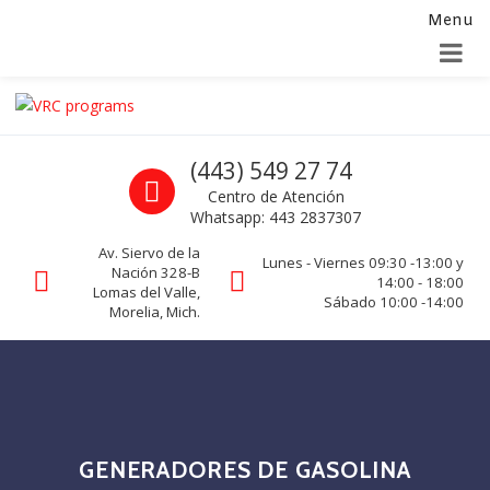
Menu
Alta para integradores y distribuidores
SOLICITAR FORMULARIO
Skip to navigation
Skip to content
VRC programs
Call us
(443) 549 27 74
La seguridad de su empresa es nuestro negocio.
Centro de Atención
Whatsapp: 443 2837307
Av. Siervo de la
Lunes - Viernes 09:30 -13:00 y
Nación 328-B
14:00 - 18:00
Lomas del Valle,
Sábado 10:00 -14:00
Morelia, Mich.
GENERADORES DE GASOLINA