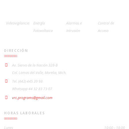
Videovigilancia
Energía
Alarmas e
Control de
Fotovoltaica
Intrusión
Acceso
DIRECCIÓN
Av. Siervo de la Nación 328-B
Col. Lomas del Valle, Morelia, Mich.
Tel. (443) 445 39 98
Whatsapp 44 32 83 73 07
vrc.programs@gmail.com
HORAS LABORALES
Lunes
10:00 - 18:00