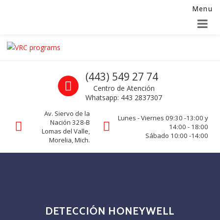
Menu
Alta para integradores y distribuidores
SOLICITAR FORMULARIO
Skip to navigation
Skip to content
VRC programs
Call us
(443) 549 27 74
La seguridad de su empresa es nuestro negocio.
Centro de Atención
Whatsapp: 443 2837307
Av. Siervo de la
Lunes - Viernes 09:30 -13:00 y
Nación 328-B
14:00 - 18:00
Lomas del Valle,
Sábado 10:00 -14:00
Morelia, Mich.
DETECCIÓN HONEYWELL