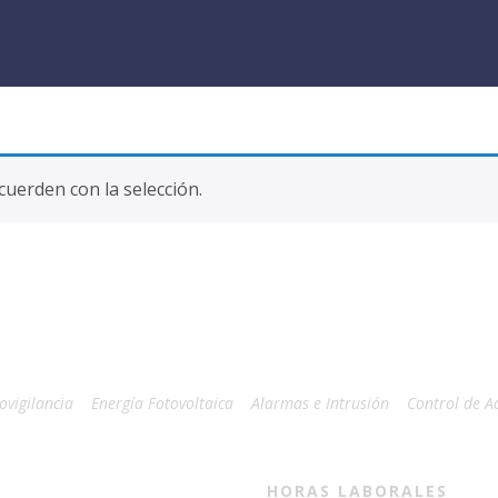
uerden con la selección.
ovigilancia
Energía Fotovoltaica
Alarmas e Intrusión
Control de A
HORAS LABORALES