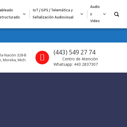
O
Audio
ableado
IoT / GPS / Telemática y
y
structurado
Señalización Audiovisual
Video
Call us
(443) 549 27 74
 la Nación 328-B
Centro de Atención
, Morelia, Mich.
Whatsapp: 443 2837307