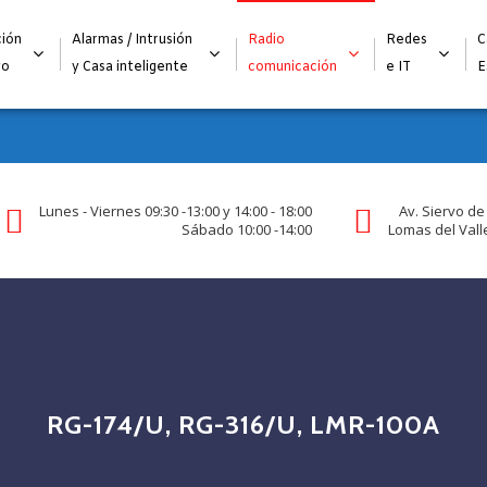
Alta para integradores y distribuidores
SOLICITAR FORMULARI
ión
Alarmas / Intrusión
Radio
Redes
C
go
y Casa inteligente
comunicación
e IT
E
Lunes - Viernes 09:30 -13:00 y 14:00 - 18:00
Av. Siervo de
Sábado 10:00 -14:00
Lomas del Valle
RG-174/U, RG-316/U, LMR-100A