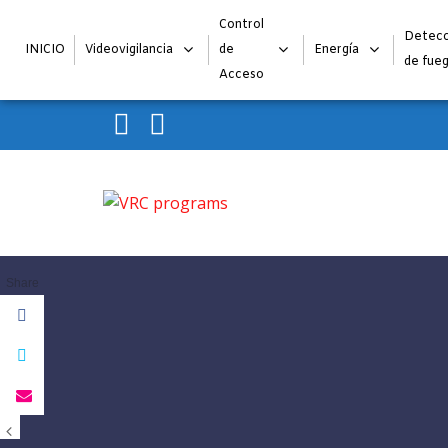
Control
Detecc
INICIO
Videovigilancia
de
Energía
de fue
Acceso
Skip to navigation
Skip to content
VRC programs
La seguridad de su empresa es nuestro negocio.
Share