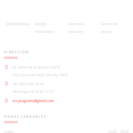
Videovigilancia
Energía
Alarmas e
Control de
Fotovoltaica
Intrusión
Acceso
DIRECCIÓN
Av. Siervo de la Nación 328-B
Col. Lomas del Valle, Morelia, Mich.
Tel. (443) 445 39 98
Whatsapp 44 32 83 73 07
vrc.programs@gmail.com
HORAS LABORALES
Lunes
10:00 - 18:00