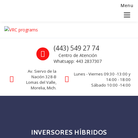
Menu
Alta para integradores y distribuidores
SOLICITAR FORMULARIO
Skip to navigation
Skip to content
VRC programs
Call us
(443) 549 27 74
La seguridad de su empresa es nuestro negocio.
Centro de Atención
Whatsapp: 443 2837307
Av. Siervo de la
Lunes - Viernes 09:30 -13:00 y
Nación 328-B
14:00 - 18:00
Lomas del Valle,
Sábado 10:00 -14:00
Morelia, Mich.
INVERSORES HÍBRIDOS