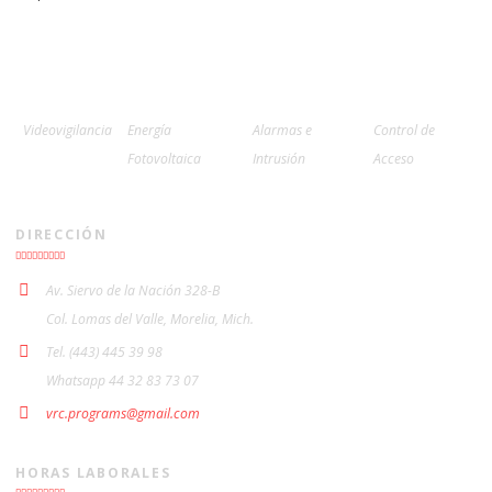
Videovigilancia
Energía
Alarmas e
Control de
Fotovoltaica
Intrusión
Acceso
DIRECCIÓN
Av. Siervo de la Nación 328-B
Col. Lomas del Valle, Morelia, Mich.
Tel. (443) 445 39 98
Whatsapp 44 32 83 73 07
vrc.programs@gmail.com
HORAS LABORALES