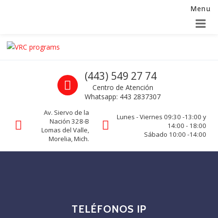
Menu
Alta para integradores y distribuidores
SOLICITAR FORMULARIO
Skip to navigation
Skip to content
VRC programs
Call us
(443) 549 27 74
La seguridad de su empresa es nuestro negocio.
Centro de Atención
Whatsapp: 443 2837307
Av. Siervo de la
Lunes - Viernes 09:30 -13:00 y
Nación 328-B
14:00 - 18:00
Lomas del Valle,
Sábado 10:00 -14:00
Morelia, Mich.
TELÉFONOS IP