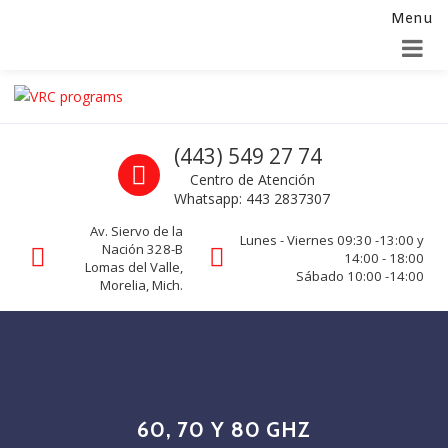
Menu
Alta para integradores y distribuidores
SOLICITAR FORMULARIO
Skip to navigation
Skip to content
VRC programs
Call us
(443) 549 27 74
La seguridad de su empresa es nuestro negocio.
Centro de Atención
Whatsapp: 443 2837307
Av. Siervo de la
Lunes - Viernes 09:30 -13:00 y
Nación 328-B
14:00 - 18:00
Lomas del Valle,
Sábado 10:00 -14:00
Morelia, Mich.
60, 70 Y 80 GHZ