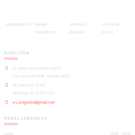
Videovigilancia
Energía
Alarmas e
Control de
Fotovoltaica
Intrusión
Acceso
DIRECCIÓN
Av. Siervo de la Nación 328-B
Col. Lomas del Valle, Morelia, Mich.
Tel. (443) 445 39 98
Whatsapp 44 32 83 73 07
vrc.programs@gmail.com
HORAS LABORALES
Lunes
10:00 - 18:00