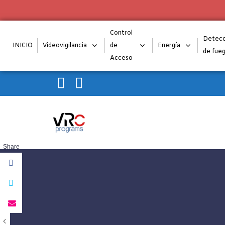
Control
Detecc
INICIO
Videovigilancia
de
Energía
de fue
Acceso
Skip to navigation
Skip to content
VRC programs
Share
La seguridad de su empresa es nuestro negocio.