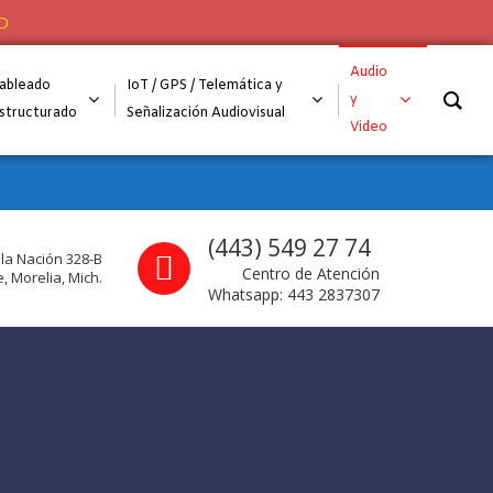
O
Audio
ableado
IoT / GPS / Telemática y
y
structurado
Señalización Audiovisual
Video
Call us
(443) 549 27 74
 la Nación 328-B
Centro de Atención
, Morelia, Mich.
Whatsapp: 443 2837307