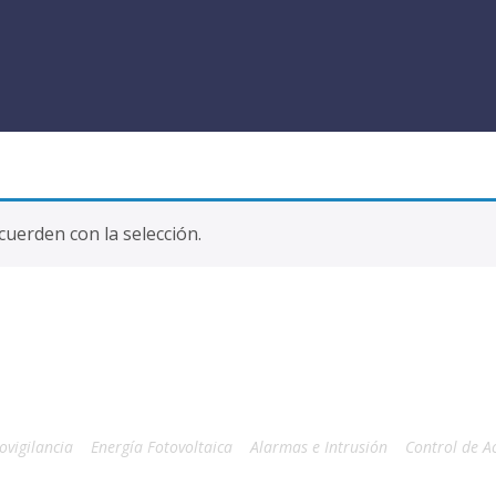
uerden con la selección.
ovigilancia
Energía Fotovoltaica
Alarmas e Intrusión
Control de A