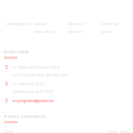
Videovigilancia
Energía
Alarmas e
Control de
Fotovoltaica
Intrusión
Acceso
DIRECCIÓN
Av. Siervo de la Nación 328-B
Col. Lomas del Valle, Morelia, Mich.
Tel. (443) 445 39 98
Whatsapp 44 32 83 73 07
vrc.programs@gmail.com
HORAS LABORALES
Lunes
10:00 - 18:00