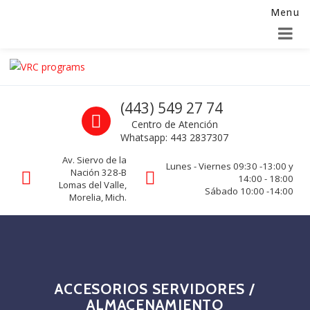
Menu
Alta para integradores y distribuidores
SOLICITAR FORMULARIO
Skip to navigation
Skip to content
VRC programs
Call us
(443) 549 27 74
La seguridad de su empresa es nuestro negocio.
Centro de Atención
Whatsapp: 443 2837307
Av. Siervo de la
Lunes - Viernes 09:30 -13:00 y
Nación 328-B
14:00 - 18:00
Lomas del Valle,
Sábado 10:00 -14:00
Morelia, Mich.
ACCESORIOS SERVIDORES /
ALMACENAMIENTO