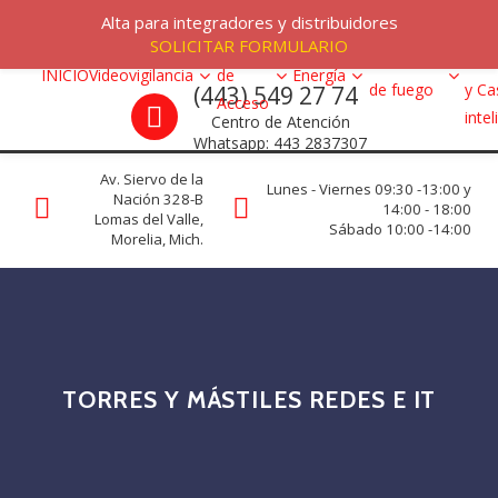
Skip to navigation
Skip to content
Menu
Alta para integradores y distribuidores
Alar
SOLICITAR FORMULARIO
Control
VRC programs
Detección
Intr
INICIO
Videovigilancia
de
Energía
Call us
de fuego
y Ca
(443) 549 27 74
La seguridad de su empresa es nuestro negocio.
Acceso
inte
Centro de Atención
Whatsapp: 443 2837307
Av. Siervo de la
Lunes - Viernes 09:30 -13:00 y
Nación 328-B
14:00 - 18:00
Lomas del Valle,
Sábado 10:00 -14:00
Morelia, Mich.
TORRES Y MÁSTILES REDES E IT