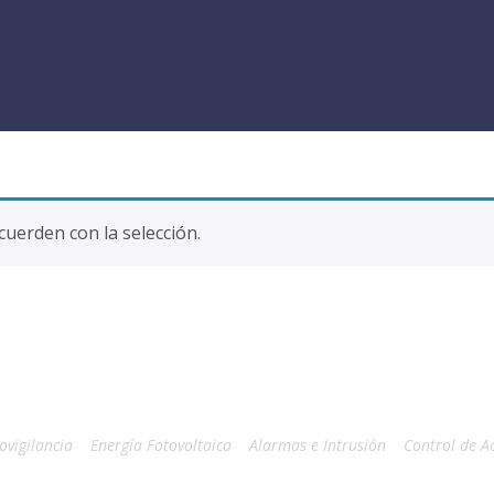
uerden con la selección.
ovigilancia
Energía Fotovoltaica
Alarmas e Intrusión
Control de A