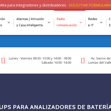
Alta para integradores y distribuidores
SOLICITAR FORMULARI
ión
Alarmas / Intrusión
Radio
Redes
C
go
y Casa inteligente
comunicación
e IT
E
Lunes - Viernes 09:30 -13:00 y 14:00 - 18:00
Av. Siervo de
Sábado 10:00 -14:00
Lomas del Valle
UPS PARA ANALIZADORES DE BATERÍ