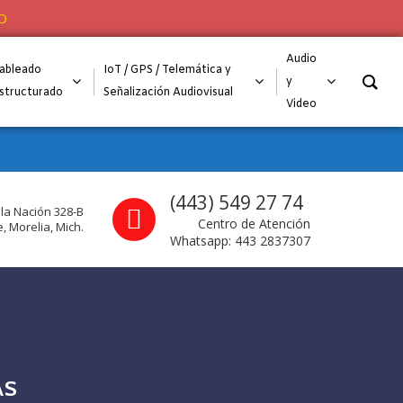
O
Audio
ableado
IoT / GPS / Telemática y
y
structurado
Señalización Audiovisual
Video
Call us
(443) 549 27 74
 la Nación 328-B
Centro de Atención
, Morelia, Mich.
Whatsapp: 443 2837307
AS