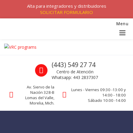
Alta para integradores y distribuidores
SOLICITAR FORMULARIO
Menu
Skip to navigation
Skip to content
VRC programs
Call us
(443) 549 27 74
La seguridad de su empresa es nuestro negocio.
Centro de Atención
Whatsapp: 443 2837307
Av. Siervo de la
Lunes - Viernes 09:30 -13:00 y
Nación 328-B
14:00 - 18:00
Lomas del Valle,
Sábado 10:00 -14:00
Morelia, Mich.