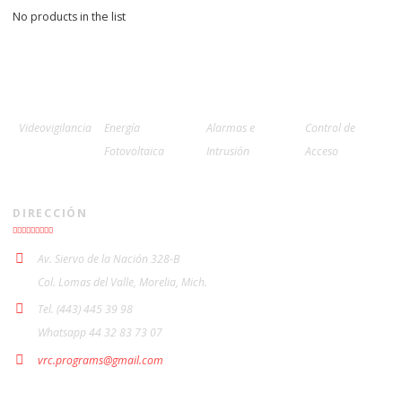
No products in the list
Videovigilancia
Energía
Alarmas e
Control de
Fotovoltaica
Intrusión
Acceso
DIRECCIÓN
Av. Siervo de la Nación 328-B
Col. Lomas del Valle, Morelia, Mich.
Tel. (443) 445 39 98
Whatsapp 44 32 83 73 07
vrc.programs@gmail.com