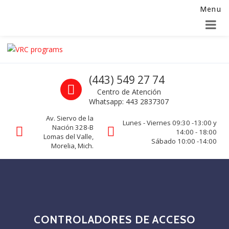
Menu
Alta para integradores y distribuidores
SOLICITAR FORMULARIO
Skip to navigation
Skip to content
VRC programs
Call us
(443) 549 27 74
La seguridad de su empresa es nuestro negocio.
Centro de Atención
Whatsapp: 443 2837307
Av. Siervo de la
Lunes - Viernes 09:30 -13:00 y
Nación 328-B
14:00 - 18:00
Lomas del Valle,
Sábado 10:00 -14:00
Morelia, Mich.
CONTROLADORES DE ACCESO