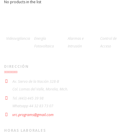
No products in the list
Videovigilancia
Energía
Alarmas e
Control de
Fotovoltaica
Intrusión
Acceso
DIRECCIÓN
Av. Siervo de la Nación 328-B
Col. Lomas del Valle, Morelia, Mich.
Tel. (443) 445 39 98
Whatsapp 44 32 83 73 07
vrc.programs@gmail.com
HORAS LABORALES