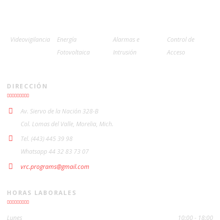
Videovigilancia
Energía
Alarmas e
Control de
Fotovoltaica
Intrusión
Acceso
DIRECCIÓN
Av. Siervo de la Nación 328-B
Col. Lomas del Valle, Morelia, Mich.
Tel. (443) 445 39 98
Whatsapp 44 32 83 73 07
vrc.programs@gmail.com
HORAS LABORALES
Lunes
10:00 - 18:00