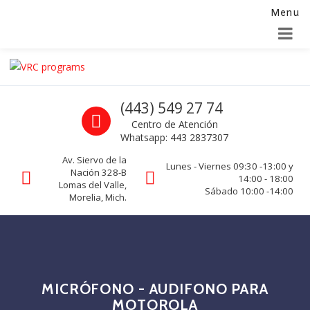
Menu
Alta para integradores y distribuidores
SOLICITAR FORMULARIO
Skip to navigation
Skip to content
VRC programs
Call us
(443) 549 27 74
La seguridad de su empresa es nuestro negocio.
Centro de Atención
Whatsapp: 443 2837307
Av. Siervo de la
Lunes - Viernes 09:30 -13:00 y
Nación 328-B
14:00 - 18:00
Lomas del Valle,
Sábado 10:00 -14:00
Morelia, Mich.
MICRÓFONO - AUDIFONO PARA
MOTOROLA