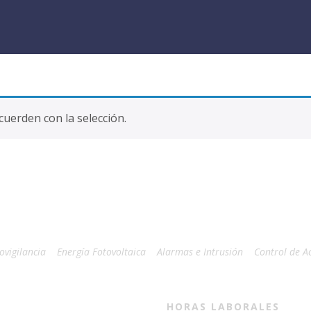
uerden con la selección.
ovigilancia
Energía Fotovoltaica
Alarmas e Intrusión
Control de A
HORAS LABORALES