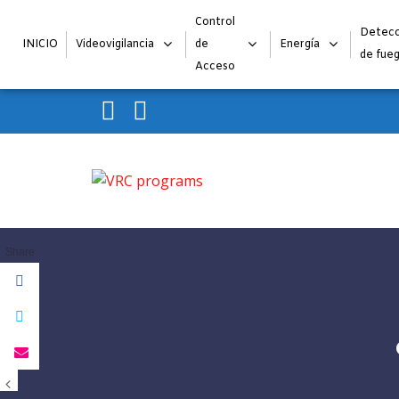
Control
Detecc
INICIO
Videovigilancia
de
Energía
de fue
Acceso
Skip to navigation
Skip to content
VRC programs
La seguridad de su empresa es nuestro negocio.
Share