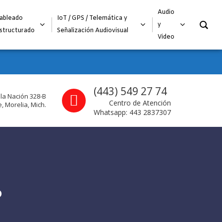
O
Audio
ableado
IoT / GPS / Telemática y
y
structurado
Señalización Audiovisual
Video
Call us
(443) 549 27 74
 la Nación 328-B
Centro de Atención
, Morelia, Mich.
Whatsapp: 443 2837307
O