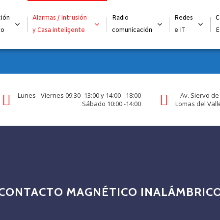
Alta para integradores y distribuidores
SOLICITAR FORMULARI
ión
Alarmas / Intrusión
Radio
Redes
C
go
y Casa inteligente
comunicación
e IT
E
Lunes - Viernes 09:30 -13:00 y 14:00 - 18:00
Av. Siervo de
Sábado 10:00 -14:00
Lomas del Valle
CONTACTO MAGNÉTICO INALÁMBRIC