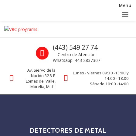
Menu
Alta para integradores y distribuidores
SOLICITAR FORMULARIO
Skip to navigation
Skip to content
VRC programs
Call us
(443) 549 27 74
La seguridad de su empresa es nuestro negocio.
Centro de Atención
Whatsapp: 443 2837307
Av. Siervo de la
Lunes - Viernes 09:30 -13:00 y
Nación 328-B
14:00 - 18:00
Lomas del Valle,
Sábado 10:00 -14:00
Morelia, Mich.
DETECTORES DE METAL