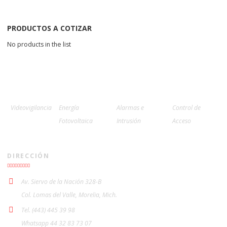
PRODUCTOS A COTIZAR
No products in the list
Videovigilancia
Energía
Alarmas e
Control de
Fotovoltaica
Intrusión
Acceso
DIRECCIÓN
Av. Siervo de la Nación 328-B
Col. Lomas del Valle, Morelia, Mich.
Tel. (443) 445 39 98
Whatsapp 44 32 83 73 07