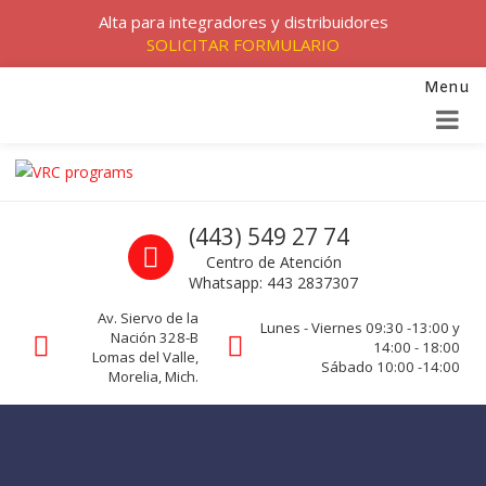
Alta para integradores y distribuidores
SOLICITAR FORMULARIO
Menu
Skip to navigation
Skip to content
VRC programs
Call us
(443) 549 27 74
La seguridad de su empresa es nuestro negocio.
Centro de Atención
Whatsapp: 443 2837307
Av. Siervo de la
Lunes - Viernes 09:30 -13:00 y
Nación 328-B
14:00 - 18:00
Lomas del Valle,
Sábado 10:00 -14:00
Morelia, Mich.