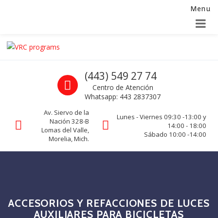
Menu
Alta para integradores y distribuidores
SOLICITAR FORMULARIO
Skip to navigation
Skip to content
VRC programs
Call us
(443) 549 27 74
La seguridad de su empresa es nuestro negocio.
Centro de Atención
Whatsapp: 443 2837307
Av. Siervo de la
Lunes - Viernes 09:30 -13:00 y
Nación 328-B
14:00 - 18:00
Lomas del Valle,
Sábado 10:00 -14:00
Morelia, Mich.
ACCESORIOS Y REFACCIONES DE LUCES
AUXILIARES PARA BICICLETAS