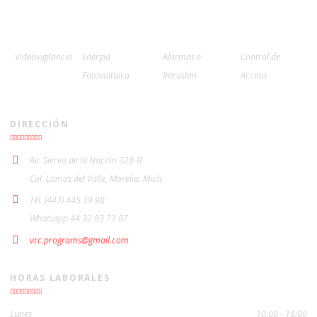
Videovigilancia
Energía
Alarmas e
Control de
Fotovoltaica
Intrusión
Acceso
DIRECCIÓN
Av. Siervo de la Nación 328-B
Col. Lomas del Valle, Morelia, Mich.
Tel. (443) 445 39 98
Whatsapp 44 32 83 73 07
vrc.programs@gmail.com
HORAS LABORALES
Lunes
10:00 - 18:00