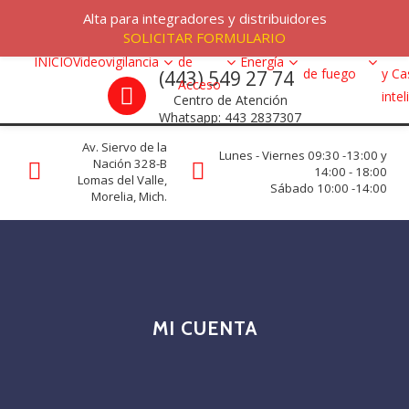
Skip to navigation
Skip to content
Menu
Alta para integradores y distribuidores
Alar
SOLICITAR FORMULARIO
Control
VRC programs
Detección
Intr
INICIO
Videovigilancia
de
Energía
Call us
de fuego
y Ca
(443) 549 27 74
La seguridad de su empresa es nuestro negocio.
Acceso
inte
Centro de Atención
Whatsapp: 443 2837307
Av. Siervo de la
Lunes - Viernes 09:30 -13:00 y
Nación 328-B
14:00 - 18:00
Lomas del Valle,
Sábado 10:00 -14:00
Morelia, Mich.
MI CUENTA