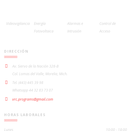
Videovigilancia
Energía
Alarmas e
Control de
Fotovoltaica
Intrusión
Acceso
DIRECCIÓN
Av. Siervo de la Nación 328-B
Col. Lomas del Valle, Morelia, Mich.
Tel. (443) 445 39 98
Whatsapp 44 32 83 73 07
vrc.programs@gmail.com
HORAS LABORALES
Lunes
10:00 - 18:00