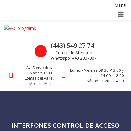
Menu
Alta para integradores y distribuidores
SOLICITAR FORMULARIO
Skip to navigation
Skip to content
VRC programs
Call us
(443) 549 27 74
La seguridad de su empresa es nuestro negocio.
Centro de Atención
Whatsapp: 443 2837307
Av. Siervo de la
Lunes - Viernes 09:30 -13:00 y
Nación 328-B
14:00 - 18:00
Lomas del Valle,
Sábado 10:00 -14:00
Morelia, Mich.
INTERFONES CONTROL DE ACCESO