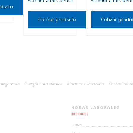
Acceder a mi Cuenta
Acceder a mi Cuen
oducto
Cotizar producto
Cotizar produ
ovigilancia
Energía Fotovoltaica
Alarmas e Intrusión
Control de A
HORAS LABORALES
Lunes