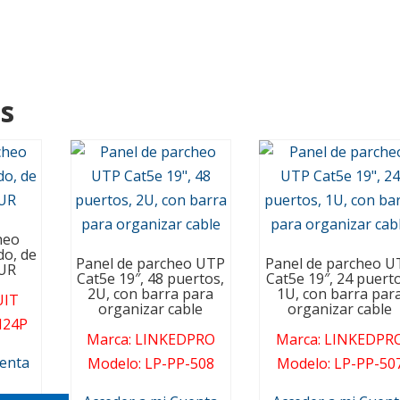
s
heo
o, de
Panel de parcheo UTP
Panel de parcheo U
1UR
Cat5e 19″, 48 puertos,
Cat5e 19″, 24 puert
2U, con barra para
1U, con barra par
IT
organizar cable
organizar cable
24P
Marca
:
LINKEDPRO
Marca
:
LINKEDPR
uenta
Modelo
:
LP-PP-508
Modelo
:
LP-PP-50