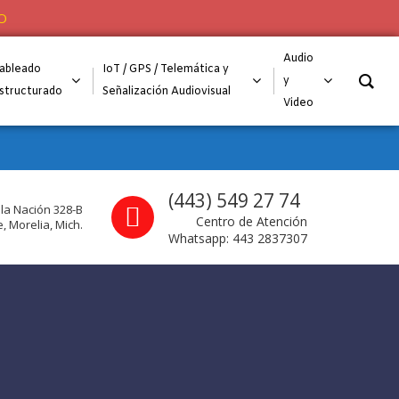
O
Audio
ableado
IoT / GPS / Telemática y
y
structurado
Señalización Audiovisual
Video
Call us
(443) 549 27 74
 la Nación 328-B
Centro de Atención
, Morelia, Mich.
Whatsapp: 443 2837307