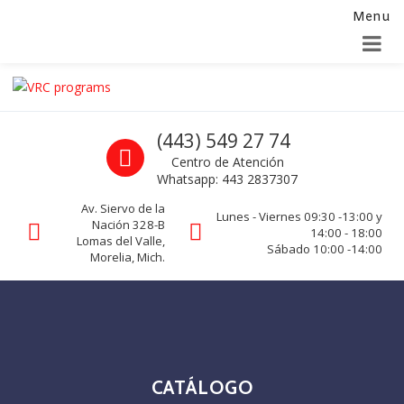
Menu
Alta para integradores y distribuidores
SOLICITAR FORMULARIO
Skip to navigation
Skip to content
VRC programs
Call us
(443) 549 27 74
La seguridad de su empresa es nuestro negocio.
Centro de Atención
Whatsapp: 443 2837307
Av. Siervo de la
Lunes - Viernes 09:30 -13:00 y
Nación 328-B
14:00 - 18:00
Lomas del Valle,
Sábado 10:00 -14:00
Morelia, Mich.
CATÁLOGO