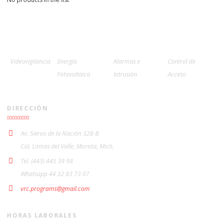
Videovigilancia
Energía
Alarmas e
Control de
Fotovoltaica
Intrusión
Acceso
DIRECCIÓN
Av. Siervo de la Nación 328-B
Col. Lomas del Valle, Morelia, Mich.
Tel. (443) 445 39 98
Whatsapp 44 32 83 73 07
vrc.programs@gmail.com
HORAS LABORALES