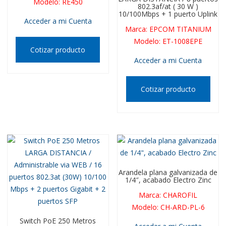
Modelo
:
RE450
802.3af/at ( 30 W )
10/100Mbps + 1 puerto Uplink
Acceder a mi Cuenta
Marca
:
EPCOM TITANIUM
Modelo
:
ET-1008EPE
Cotizar producto
Acceder a mi Cuenta
Cotizar producto
Arandela plana galvanizada de
1/4″, acabado Electro Zinc
Marca
:
CHAROFIL
Modelo
:
CH-ARD-PL-6
Switch PoE 250 Metros