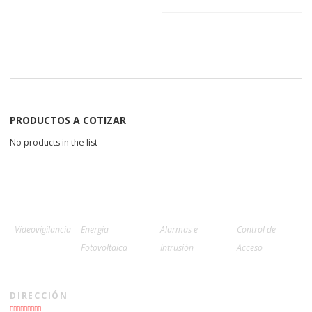
PRODUCTOS A COTIZAR
No products in the list
Videovigilancia
Energía
Alarmas e
Control de
Fotovoltaica
Intrusión
Acceso
DIRECCIÓN