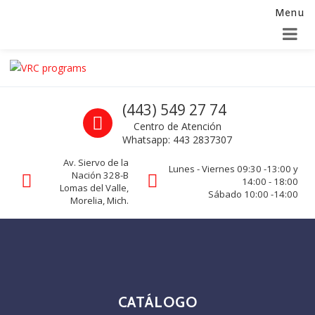
Menu
Alta para integradores y distribuidores
SOLICITAR FORMULARIO
Skip to navigation
Skip to content
VRC programs
Call us
(443) 549 27 74
La seguridad de su empresa es nuestro negocio.
Centro de Atención
Whatsapp: 443 2837307
Av. Siervo de la
Lunes - Viernes 09:30 -13:00 y
Nación 328-B
14:00 - 18:00
Lomas del Valle,
Sábado 10:00 -14:00
Morelia, Mich.
CATÁLOGO