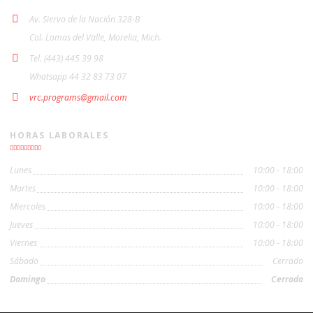
Av. Siervo de la Nación 328-B
Col. Lomas del Valle, Morelia, Mich.
Tel. (443) 445 39 98
Whatsapp 44 32 83 73 07
vrc.programs@gmail.com
HORAS LABORALES
Lunes
10:00 - 18:00
Martes
10:00 - 18:00
Miercoles
10:00 - 18:00
Jueves
10:00 - 18:00
Viernes
10:00 - 18:00
Sábado
Cerrado
Domingo
Cerrado