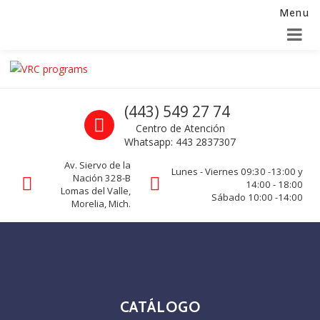
Menu
Alta para integradores y distribuidores
SOLICITAR FORMULARIO
Skip to navigation
Skip to content
VRC programs
Call us
(443) 549 27 74
La seguridad de su empresa es nuestro negocio.
Centro de Atención
Whatsapp: 443 2837307
Av. Siervo de la
Lunes - Viernes 09:30 -13:00 y
Nación 328-B
14:00 - 18:00
Lomas del Valle,
Sábado 10:00 -14:00
Morelia, Mich.
CATÁLOGO