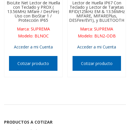
BioLite Net Lector de Huella
Lector de Huella IP67 Con
con Teclado y PROX (
Teclado y Lector de Tarjetas
13.56MHz Mifare / DesFire)
RFID(125kHz EM & 13.56MHz
Uso con BioStar 1 /
MIFARE, MIFAREPlus,
Protección IP65
DESFire/EV1), y BLUETOOTH
Marca
:
SUPREMA
Marca
:
SUPREMA
Modelo
:
BLNOC
Modelo
:
BLN2-ODB
Acceder a mi Cuenta
Acceder a mi Cuenta
Cotizar producto
Cotizar producto
PRODUCTOS A COTIZAR