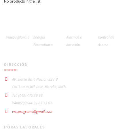
No products in the list
Videovigilancia
Energía
Alarmas e
Control de
Fotovoltaica
Intrusión
Acceso
DIRECCIÓN
Av. Siervo de la Nación 328-B
Col. Lomas del Valle, Morelia, Mich.
Tel. (443) 445 39 98
Whatsapp 44 32 83 73 07
vrc.programs@gmail.com
HORAS LABORALES