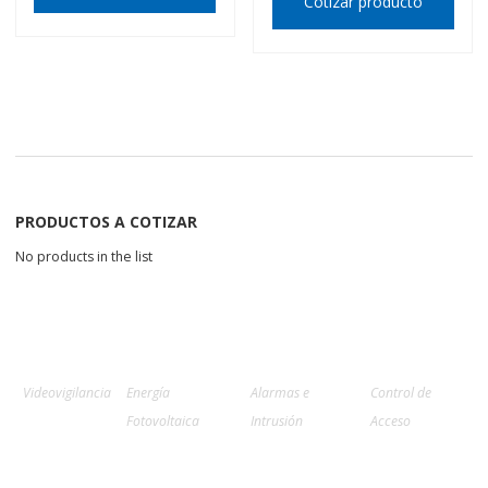
Cotizar producto
PRODUCTOS A COTIZAR
No products in the list
Videovigilancia
Energía
Alarmas e
Control de
Fotovoltaica
Intrusión
Acceso