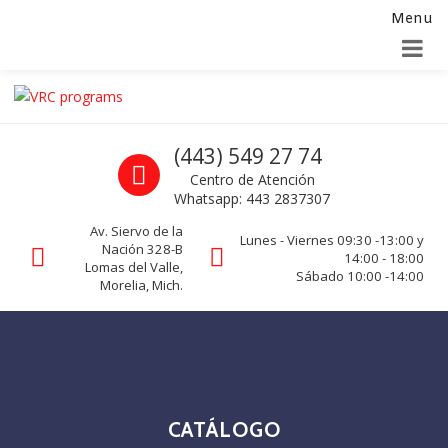
Menu
Alta para integradores y distribuidores
SOLICITAR FORMULARIO
Skip to navigation
Skip to content
VRC programs
Call us
(443) 549 27 74
La seguridad de su empresa es nuestro negocio.
Centro de Atención
Whatsapp: 443 2837307
Av. Siervo de la
Lunes - Viernes 09:30 -13:00 y
Nación 328-B
14:00 - 18:00
Lomas del Valle,
Sábado 10:00 -14:00
Morelia, Mich.
CATÁLOGO