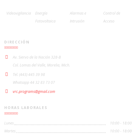
Videovigilancia
Energía
Alarmas e
Control de
Fotovoltaica
Intrusión
Acceso
DIRECCIÓN
Av. Siervo de la Nación 328-B
Col. Lomas del Valle, Morelia, Mich.
Tel. (443) 445 39 98
Whatsapp 44 32 83 73 07
vrc.programs@gmail.com
HORAS LABORALES
Lunes
10:00 - 18:00
Martes
10:00 - 18:00