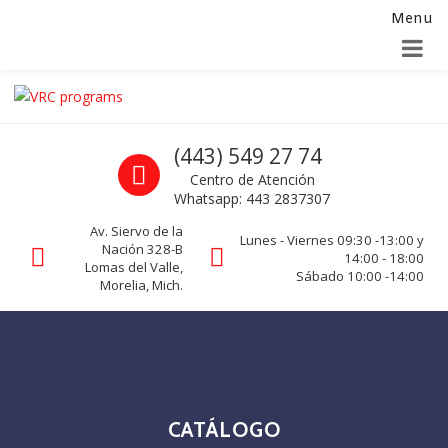
Menu
Alta para integradores y distribuidores
SOLICITAR FORMULARIO
Skip to navigation
Skip to content
VRC programs
Call us
(443) 549 27 74
La seguridad de su empresa es nuestro negocio.
Centro de Atención
Whatsapp: 443 2837307
Av. Siervo de la
Lunes - Viernes 09:30 -13:00 y
Nación 328-B
14:00 - 18:00
Lomas del Valle,
Sábado 10:00 -14:00
Morelia, Mich.
CATÁLOGO