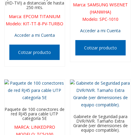
(HD-TVI) a distancias de hasta
Marca
:
SAMSUNG WISENET
250 mts.
(HANWHA)
Marca
:
EPCOM TITANIUM
Modelo
:
SPC-1010
Modelo
:
KIT-TT-8-PV-TURBO
Acceder a mi Cuenta
Acceder a mi Cuenta
Cotizar producto
Cotizar producto
Paquete de 100 conectores de
red RJ45 para cable UTP
Gabinete de Seguridad para
categoría 5E
DVR/NVR. Tamaño Extra
Grande (ver dimensiones de
MARCA
:
LINKEDPRO
equipo compatible).
MODELO
:
TC5/100