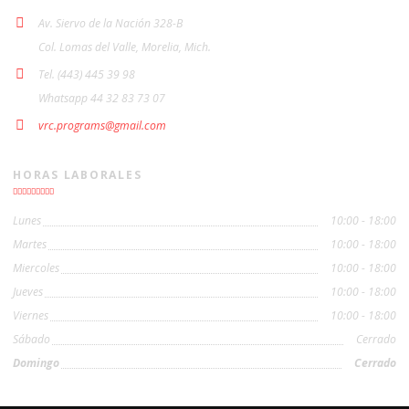
Av. Siervo de la Nación 328-B
Col. Lomas del Valle, Morelia, Mich.
Tel. (443) 445 39 98
Whatsapp 44 32 83 73 07
vrc.programs@gmail.com
HORAS LABORALES
Lunes
10:00 - 18:00
Martes
10:00 - 18:00
Miercoles
10:00 - 18:00
Jueves
10:00 - 18:00
Viernes
10:00 - 18:00
Sábado
Cerrado
Domingo
Cerrado