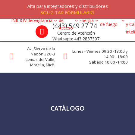
Skip to navigation
Skip to content
Menu
Alta para integradores y distribuidores
Alar
SOLICITAR FORMULARIO
Control
VRC programs
Detección
Intr
INICIO
Videovigilancia
de
Energía
Call us
de fuego
y Ca
(443) 549 27 74
La seguridad de su empresa es nuestro negocio.
Acceso
inte
Centro de Atención
Whatsapp: 443 2837307
Av. Siervo de la
Lunes - Viernes 09:30 -13:00 y
Nación 328-B
14:00 - 18:00
Lomas del Valle,
Sábado 10:00 -14:00
Morelia, Mich.
CATÁLOGO