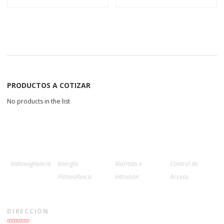
PRODUCTOS A COTIZAR
No products in the list
Videovigilancia
Energía
Alarmas e
Control de
Fotovoltaica
Intrusión
Acceso
DIRECCIÓN