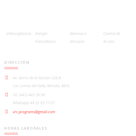
Videovigilancia
Energía
Alarmas e
Control de
Fotovoltaica
Intrusión
Acceso
DIRECCIÓN
Av. Siervo de la Nación 328-B
Col. Lomas del Valle, Morelia, Mich.
Tel. (443) 445 39 98
Whatsapp 44 32 83 73 07
vrc.programs@gmail.com
HORAS LABORALES