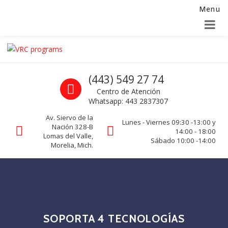
Menu
Alta para integradores y distribuidores
SOLICITAR FORMULARIO
Skip to navigation
Skip to content
VRC programs
Call us
(443) 549 27 74
La seguridad de su empresa es nuestro negocio.
Centro de Atención
Whatsapp: 443 2837307
Av. Siervo de la
Lunes - Viernes 09:30 -13:00 y
Nación 328-B
14:00 - 18:00
Lomas del Valle,
Sábado 10:00 -14:00
Morelia, Mich.
SOPORTA 4 TECNOLOGÍAS