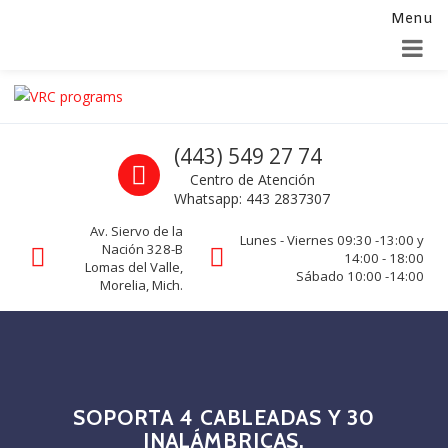
Menu
Alta para integradores y distribuidores
SOLICITAR FORMULARIO
Skip to navigation
Skip to content
VRC programs
Call us
(443) 549 27 74
La seguridad de su empresa es nuestro negocio.
Centro de Atención
Whatsapp: 443 2837307
Av. Siervo de la
Lunes - Viernes 09:30 -13:00 y
Nación 328-B
14:00 - 18:00
Lomas del Valle,
Sábado 10:00 -14:00
Morelia, Mich.
SOPORTA 4 CABLEADAS Y 30
INALÁMBRICAS.