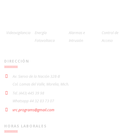
Videovigilancia
Energía
Alarmas e
Control de
Fotovoltaica
Intrusión
Acceso
DIRECCIÓN
Av. Siervo de la Nación 328-B
Col. Lomas del Valle, Morelia, Mich.
Tel. (443) 445 39 98
Whatsapp 44 32 83 73 07
vrc.programs@gmail.com
HORAS LABORALES