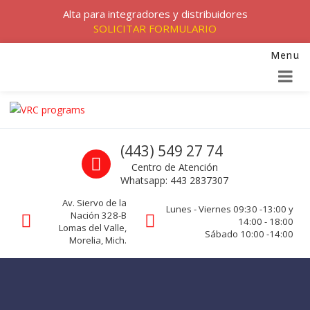
Alta para integradores y distribuidores
SOLICITAR FORMULARIO
Menu
Skip to navigation
Skip to content
VRC programs
Call us
(443) 549 27 74
La seguridad de su empresa es nuestro negocio.
Centro de Atención
Whatsapp: 443 2837307
Av. Siervo de la
Lunes - Viernes 09:30 -13:00 y
Nación 328-B
14:00 - 18:00
Lomas del Valle,
Sábado 10:00 -14:00
Morelia, Mich.