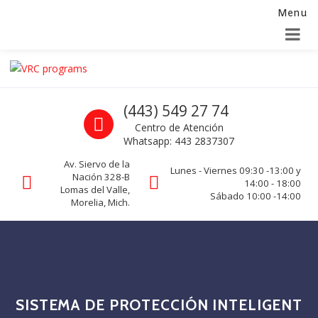
Menu
Alta para integradores y distribuidores
SOLICITAR FORMULARIO
Skip to navigation
Skip to content
VRC programs
Call us
(443) 549 27 74
La seguridad de su empresa es nuestro negocio.
Centro de Atención
Whatsapp: 443 2837307
Av. Siervo de la
Lunes - Viernes 09:30 -13:00 y
Nación 328-B
14:00 - 18:00
Lomas del Valle,
Sábado 10:00 -14:00
Morelia, Mich.
SISTEMA DE PROTECCIÓN INTELIGENT