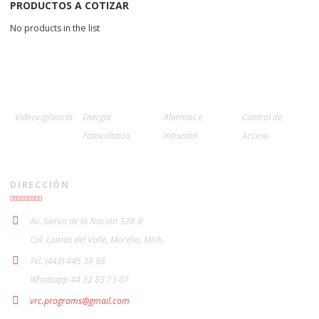
PRODUCTOS A COTIZAR
No products in the list
Videovigilancia
Energía
Alarmas e
Control de
Fotovoltaica
Intrusión
Acceso
DIRECCIÓN
Av. Siervo de la Nación 328-B
Col. Lomas del Valle, Morelia, Mich.
Tel. (443) 445 39 98
Whatsapp 44 32 83 73 07
vrc.programs@gmail.com