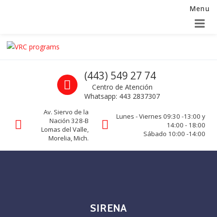
Menu
Alta para integradores y distribuidores
SOLICITAR FORMULARIO
Skip to navigation
Skip to content
VRC programs
Call us
(443) 549 27 74
La seguridad de su empresa es nuestro negocio.
Centro de Atención
Whatsapp: 443 2837307
Av. Siervo de la
Lunes - Viernes 09:30 -13:00 y
Nación 328-B
14:00 - 18:00
Lomas del Valle,
Sábado 10:00 -14:00
Morelia, Mich.
SIRENA