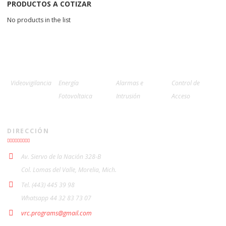
PRODUCTOS A COTIZAR
No products in the list
Videovigilancia
Energía
Alarmas e
Control de
Fotovoltaica
Intrusión
Acceso
DIRECCIÓN
Av. Siervo de la Nación 328-B
Col. Lomas del Valle, Morelia, Mich.
Tel. (443) 445 39 98
Whatsapp 44 32 83 73 07
vrc.programs@gmail.com