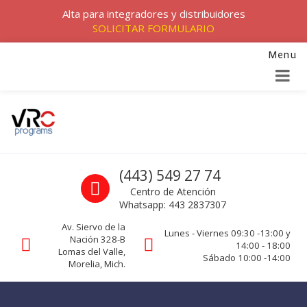
Alta para integradores y distribuidores
SOLICITAR FORMULARIO
Menu
Skip to navigation
Skip to content
VRC programs
Call us
(443) 549 27 74
La seguridad de su empresa es nuestro negocio.
Centro de Atención
Whatsapp: 443 2837307
Av. Siervo de la
Lunes - Viernes 09:30 -13:00 y
Nación 328-B
14:00 - 18:00
Lomas del Valle,
Sábado 10:00 -14:00
Morelia, Mich.