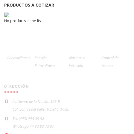
PRODUCTOS A COTIZAR
No products in the list
Videovigilancia
Energía
Alarmas e
Control de
Fotovoltaica
Intrusión
Acceso
DIRECCIÓN
Av. Siervo de la Nación 328-B
Col. Lomas del Valle, Morelia, Mich.
Tel. (443) 445 39 98
Whatsapp 44 32 83 73 07