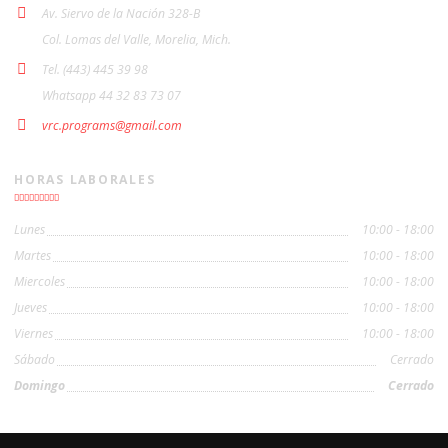
Av. Siervo de la Nación 328-B
Col. Lomas del Valle, Morelia, Mich.
Tel. (443) 445 39 98
Whatsapp 44 32 83 73 07
vrc.programs@gmail.com
HORAS LABORALES
Lunes
10:00 - 18:00
Martes
10:00 - 18:00
Miercoles
10:00 - 18:00
Jueves
10:00 - 18:00
Viernes
10:00 - 18:00
Sábado
Cerrado
Domingo
Cerrado