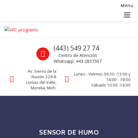
Menu
Alta para integradores y distribuidores
SOLICITAR FORMULARIO
Skip to navigation
Skip to content
VRC programs
Call us
(443) 549 27 74
La seguridad de su empresa es nuestro negocio.
Centro de Atención
Whatsapp: 443 2837307
Av. Siervo de la
Lunes - Viernes 09:30 -13:00 y
Nación 328-B
14:00 - 18:00
Lomas del Valle,
Sábado 10:00 -14:00
Morelia, Mich.
SENSOR DE HUMO