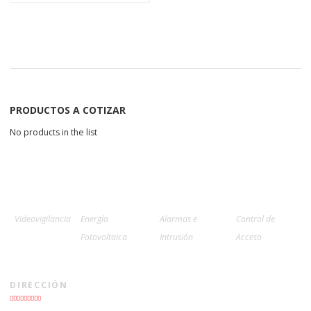
PRODUCTOS A COTIZAR
No products in the list
Videovigilancia
Energía
Alarmas e
Control de
Fotovoltaica
Intrusión
Acceso
DIRECCIÓN