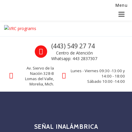
Menu
Alta para integradores y distribuidores
SOLICITAR FORMULARIO
Skip to navigation
Skip to content
VRC programs
Call us
(443) 549 27 74
La seguridad de su empresa es nuestro negocio.
Centro de Atención
Whatsapp: 443 2837307
Av. Siervo de la
Lunes - Viernes 09:30 -13:00 y
Nación 328-B
14:00 - 18:00
Lomas del Valle,
Sábado 10:00 -14:00
Morelia, Mich.
SEÑAL INALÁMBRICA