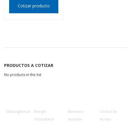
Cotizar producto
PRODUCTOS A COTIZAR
No products in the list
Videovigilancia
Energía
Alarmas e
Control de
Fotovoltaica
Intrusión
Acceso