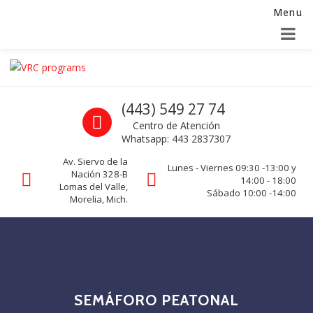
Menu
Alta para integradores y distribuidores
SOLICITAR FORMULARIO
Skip to navigation
Skip to content
VRC programs
Call us
(443) 549 27 74
La seguridad de su empresa es nuestro negocio.
Centro de Atención
Whatsapp: 443 2837307
Av. Siervo de la
Lunes - Viernes 09:30 -13:00 y
Nación 328-B
14:00 - 18:00
Lomas del Valle,
Sábado 10:00 -14:00
Morelia, Mich.
SEMÁFORO PEATONAL