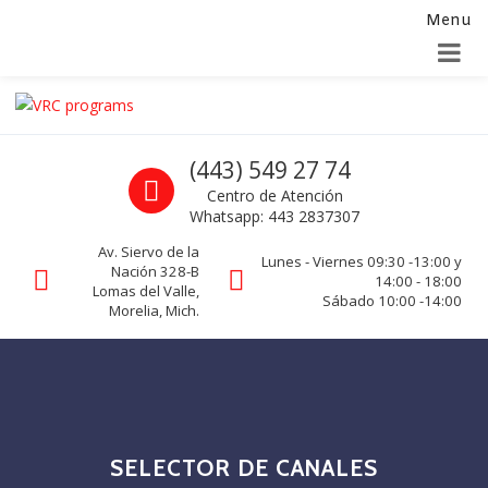
Menu
Alta para integradores y distribuidores
SOLICITAR FORMULARIO
Skip to navigation
Skip to content
VRC programs
Call us
(443) 549 27 74
La seguridad de su empresa es nuestro negocio.
Centro de Atención
Whatsapp: 443 2837307
Av. Siervo de la
Lunes - Viernes 09:30 -13:00 y
Nación 328-B
14:00 - 18:00
Lomas del Valle,
Sábado 10:00 -14:00
Morelia, Mich.
SELECTOR DE CANALES