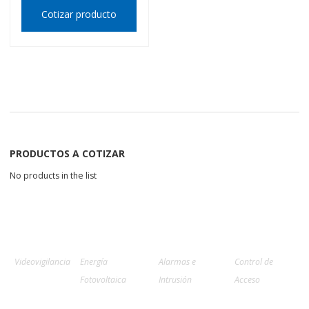
Cotizar producto
PRODUCTOS A COTIZAR
No products in the list
Videovigilancia
Energía
Alarmas e
Control de
Fotovoltaica
Intrusión
Acceso