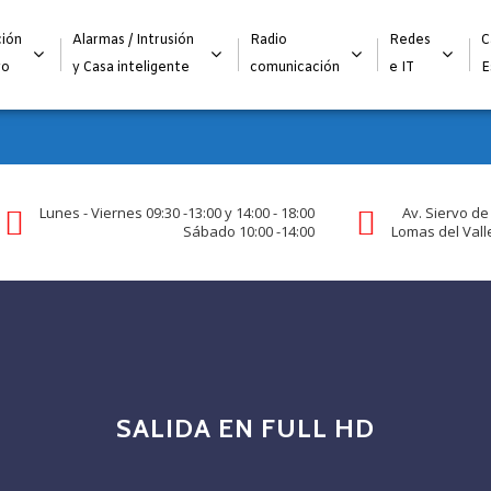
Alta para integradores y distribuidores
SOLICITAR FORMULARI
ión
Alarmas / Intrusión
Radio
Redes
C
go
y Casa inteligente
comunicación
e IT
E
Lunes - Viernes 09:30 -13:00 y 14:00 - 18:00
Av. Siervo de
Sábado 10:00 -14:00
Lomas del Valle
SALIDA EN FULL HD