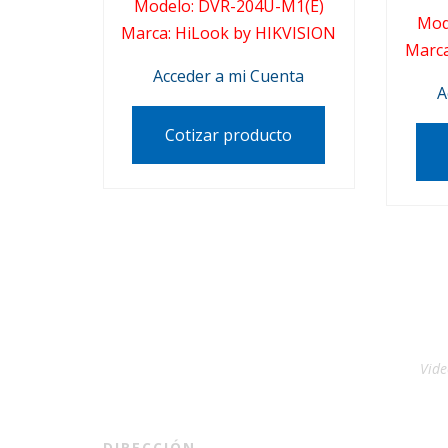
Modelo
:
DVR-204U-M1(E)
Mod
Marca
:
HiLook by HIKVISION
Marc
Acceder a mi Cuenta
A
Cotizar producto
Vide
DIRECCIÓN