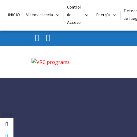
Control
Detecc
INICIO
Videovigilancia
de
Energía
de fue
Acceso
Skip to navigation
Skip to content
VRC programs
La seguridad de su empresa es nuestro negocio.
Share