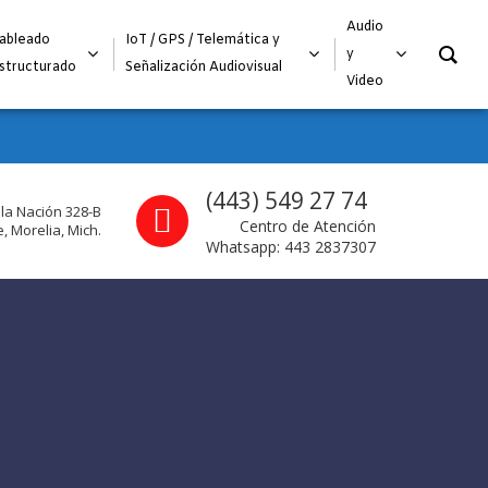
O
Audio
ableado
IoT / GPS / Telemática y
y
structurado
Señalización Audiovisual
Video
Call us
(443) 549 27 74
 la Nación 328-B
Centro de Atención
, Morelia, Mich.
Whatsapp: 443 2837307