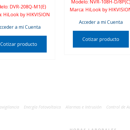
Modelo
:
NVR-108H-D/8P(C
elo
:
DVR-208Q-M1(E)
Marca
:
HiLook by HIKVISIO
a
:
HiLook by HIKVISION
Acceder a mi Cuenta
cceder a mi Cuenta
Cotizar producto
Cotizar producto
ovigilancia
Energía Fotovoltaica
Alarmas e Intrusión
Control de A
HORAS LABORALES