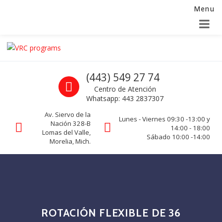
Menu
Alta para integradores y distribuidores
SOLICITAR FORMULARIO
Skip to navigation
Skip to content
VRC programs
Call us
(443) 549 27 74
La seguridad de su empresa es nuestro negocio.
Centro de Atención
Whatsapp: 443 2837307
Av. Siervo de la
Lunes - Viernes 09:30 -13:00 y
Nación 328-B
14:00 - 18:00
Lomas del Valle,
Sábado 10:00 -14:00
Morelia, Mich.
ROTACIÓN FLEXIBLE DE 36