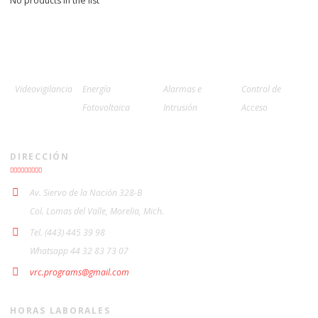
No products in the list
Videovigilancia
Energía
Alarmas e
Control de
Fotovoltaica
Intrusión
Acceso
DIRECCIÓN
Av. Siervo de la Nación 328-B
Col. Lomas del Valle, Morelia, Mich.
Tel. (443) 445 39 98
Whatsapp 44 32 83 73 07
vrc.programs@gmail.com
HORAS LABORALES