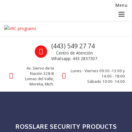
Menu
Alta para integradores y distribuidores
SOLICITAR FORMULARIO
Skip to navigation
Skip to content
VRC programs
Call us
(443) 549 27 74
La seguridad de su empresa es nuestro negocio.
Centro de Atención
Whatsapp: 443 2837307
Av. Siervo de la
Lunes - Viernes 09:30 -13:00 y
Nación 328-B
14:00 - 18:00
Lomas del Valle,
Sábado 10:00 -14:00
Morelia, Mich.
ROSSLARE SECURITY PRODUCTS