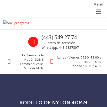
Menu
Alta para integradores y distribuidores
SOLICITAR FORMULARIO
Skip to navigation
Skip to content
VRC programs
Call us
(443) 549 27 74
La seguridad de su empresa es nuestro negocio.
Centro de Atención
Whatsapp: 443 2837307
Av. Siervo de la
Lunes - Viernes 09:30 -13:00 y
Nación 328-B
14:00 - 18:00
Lomas del Valle,
Sábado 10:00 -14:00
Morelia, Mich.
RODILLO DE NYLON 40MM