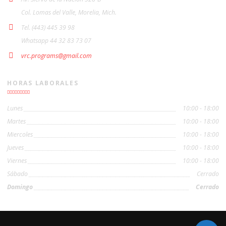
Col. Lomas del Valle, Morelia, Mich.
Tel. (443) 445 39 98
Whatsapp 44 32 83 73 07
vrc.programs@gmail.com
HORAS LABORALES
Lunes
10:00 - 18:00
Martes
10:00 - 18:00
Miercoles
10:00 - 18:00
Jueves
10:00 - 18:00
Viernes
10:00 - 18:00
Sábado
Cerrado
Domingo
Cerrado