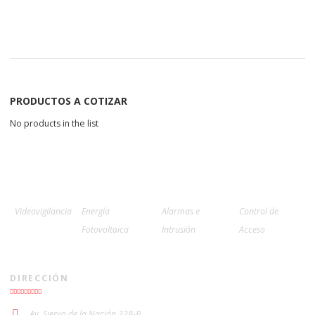
PRODUCTOS A COTIZAR
No products in the list
Videovigilancia
Energía
Alarmas e
Control de
Fotovoltaica
Intrusión
Acceso
DIRECCIÓN
Av. Siervo de la Nación 328-B